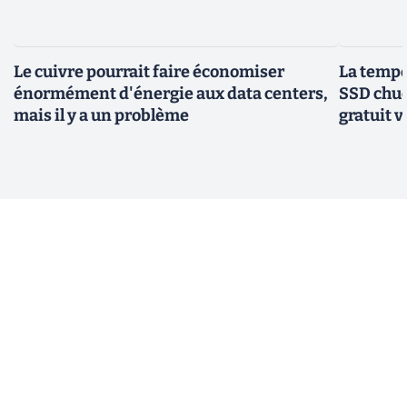
Le cuivre pourrait faire économiser
La tempér
énormément d'énergie aux data centers,
SSD chuc
mais il y a un problème
gratuit v