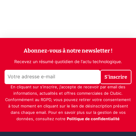
Abonnez-vous à notre newsletter !
Recevez un résumé quotidien de l'actu technologique.
S'inscrire
En cliquant sur s'inscrire, j’accepte de recevoir par email des
informations, actualités et offres commerciales de Clubic.
Conformément au RGPD, vous pouvez retirer votre consentement
à tout moment en cliquant sur le lien de désinscription présent
dans chaque email. Pour en savoir plus sur la gestion de vos
données, consultez notre
Politique de confidentialité