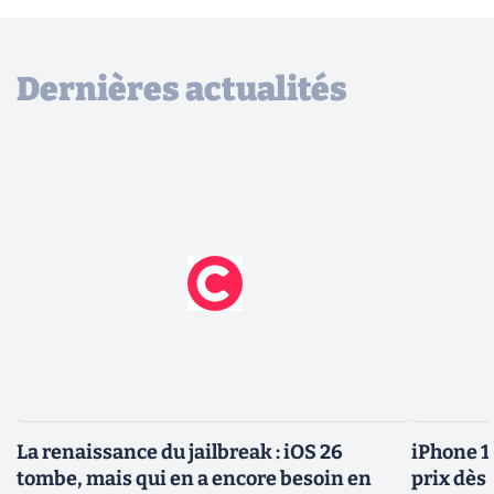
Dernières actualités
La renaissance du jailbreak : iOS 26
iPhone 1
tombe, mais qui en a encore besoin en
prix dès 