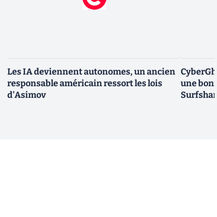
Les IA deviennent autonomes, un ancien
CyberGho
responsable américain ressort les lois
une bonn
d'Asimov
Surfshar