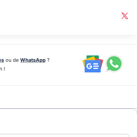
és
ou de
WhatsApp
?
h !