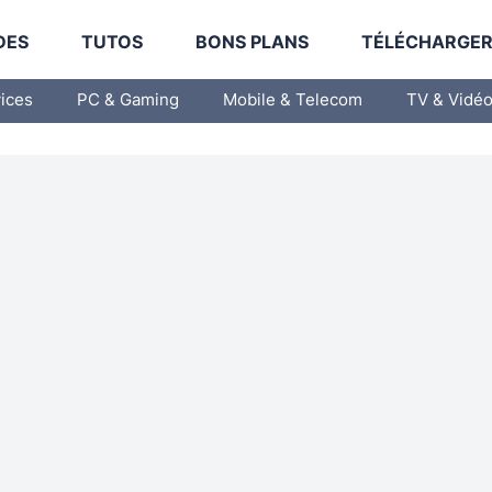
DES
TUTOS
BONS PLANS
TÉLÉCHARGE
vices
PC & Gaming
Mobile & Telecom
TV & Vidé