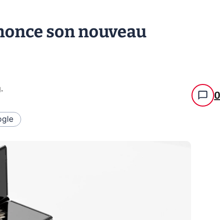
nnonce son nouveau
g
.
gle