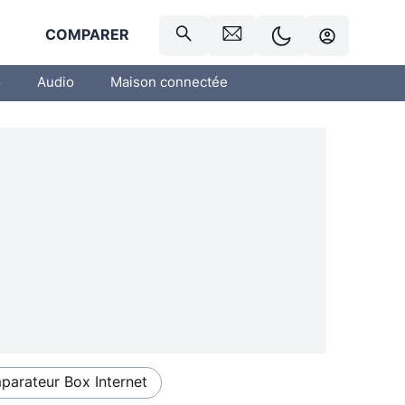
R
COMPARER
o
Audio
Maison connectée
arateur Box Internet