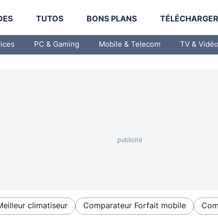
DES
TUTOS
BONS PLANS
TÉLÉCHARGE
vices
PC & Gaming
Mobile & Telecom
TV & Vidé
Meilleur climatiseur
Comparateur Forfait mobile
Comp