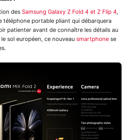
ation des
Samsung Galaxy Z Fold 4 et Z Flip 4
,
 téléphone portable pliant qui débarquera
oir patienter avant de connaître les détails au
r le sol européen, ce nouveau
smartphone
se
es.