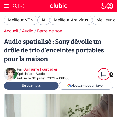
Meilleur VPN
IA
Meilleur Antivirus
Meilleur c
Accueil
Audio
Barre de son
Audio spatialisé : Sony dévoile un
drôle de trio d'enceintes portables
pour la maison
Par
Guillaume Fourcadier
0
Spécialiste Audio
Publié le
06 juillet 2023 à 08h00
Suivez-nous
Ajoutez-nous en favori