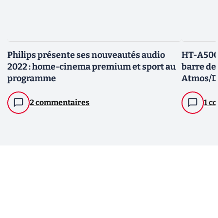
Philips présente ses nouveautés audio
HT-A5000
2022 : home-cinema premium et sport au
barre de
programme
Atmos/D
2 commentaires
1 c