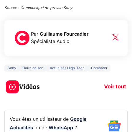
Source : Communiqué de presse Sony
Par
Guillaume Fourcadier
Spécialiste Audio
Sony
Barre de son
Actualités High-Tech
Comparer
3 écrans en 1 pour
5 générations
319€ ? Voici L'AOC
jeux dans la
Vidéos
CQ32G4ZA !
prochaine Xbo
Voir tout
Vous êtes un utilisateur de
Google
Actualités
ou de
WhatsApp
?