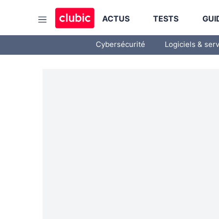
ACTUS
TESTS
GUI
Cybersécurité
Logiciels & ser