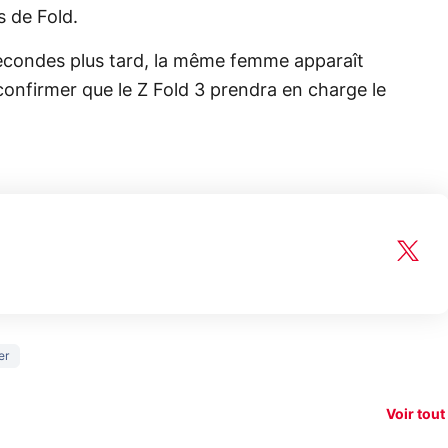
s de Fold.
secondes plus tard, la même femme apparaît
onfirmer que le Z Fold 3 prendra en charge le
150€
er
taque la
remboursés
Starlink vs
Vrai o
ti-
sur votre
Amazon : la
l'œil 
dement
nouveau
guerre du
pas a
Voir tout
smartphone ?
réseau !
de 30