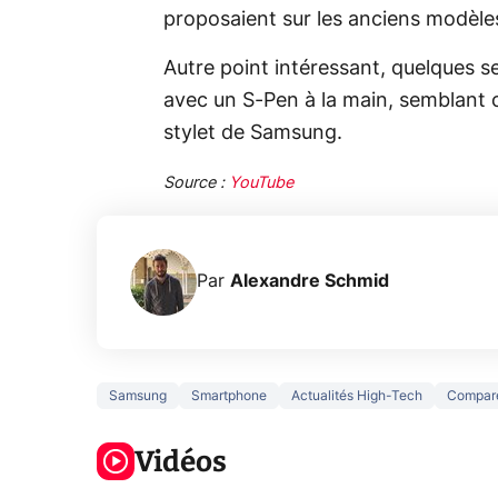
proposaient sur les anciens modèle
Autre point intéressant, quelques 
avec un S-Pen à la main, semblant c
stylet de Samsung.
Source :
YouTube
Par
Alexandre Schmid
Samsung
Smartphone
Actualités High-Tech
Compar
Ce que vous
xAI at
ne savez sur
Google tease
loi an
la navigation
Vidéos
son Pixel 11
dénu
privée !
Pro
par IA