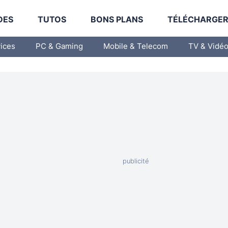
DES
TUTOS
BONS PLANS
TÉLÉCHARGE
vices
PC & Gaming
Mobile & Telecom
TV & Vidé