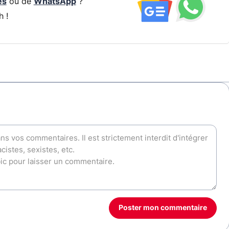
és
ou de
WhatsApp
?
h !
Poster mon commentaire