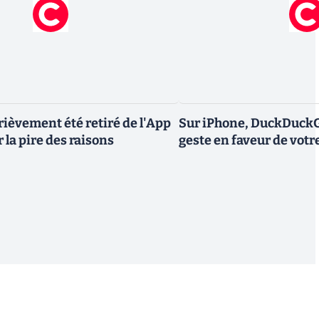
rièvement été retiré de l'App
Sur iPhone, DuckDuckGo
r la pire des raisons
geste en faveur de votr