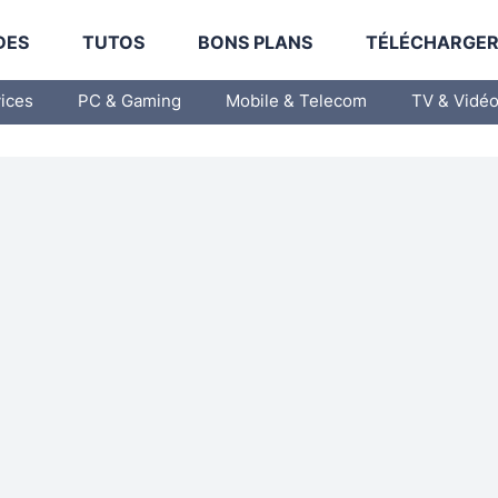
DES
TUTOS
BONS PLANS
TÉLÉCHARGE
vices
PC & Gaming
Mobile & Telecom
TV & Vidé