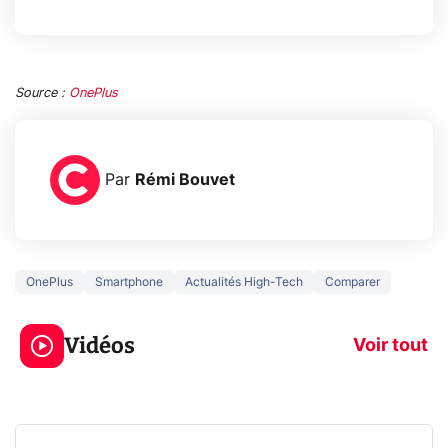
Source :
OnePlus
Par
Rémi Bouvet
OnePlus
Smartphone
Actualités High-Tech
Comparer
3 écrans en 1 pour
5 générations
319€ ? Voici L'AOC
jeux dans la
Vidéos
CQ32G4ZA !
prochaine Xbo
Voir tout