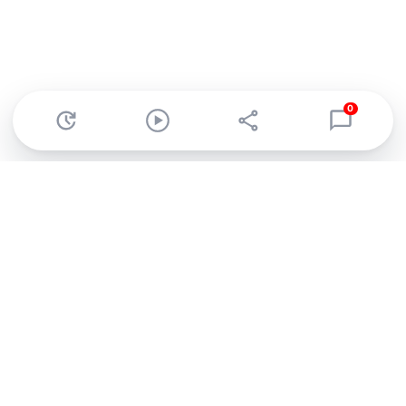
0
Abonnez-vous à notre newsletter !
Recevez un résumé quotidien de l'actu technologique.
S'inscrire
En cliquant sur s'inscrire, j’accepte de recevoir par email des
informations, actualités et offres commerciales de Clubic.
Conformément au RGPD, vous pouvez retirer votre consentement