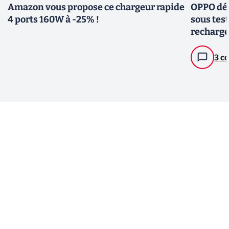
Amazon vous propose ce chargeur rapide
OPPO dév
4 ports 160W à -25% !
sous tes
recharge
3 c