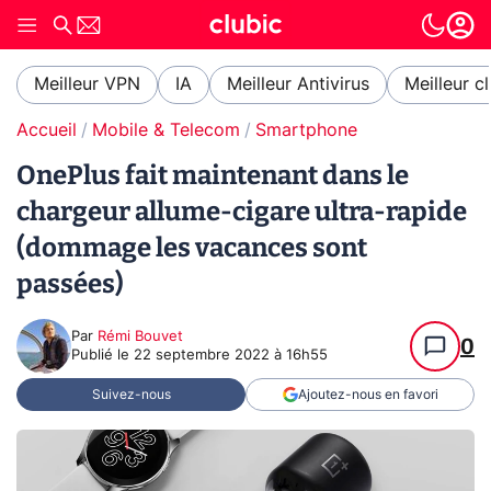
Meilleur VPN
IA
Meilleur Antivirus
Meilleur c
Accueil
Mobile & Telecom
Smartphone
OnePlus fait maintenant dans le
chargeur allume-cigare ultra-rapide
(dommage les vacances sont
passées)
Par
Rémi Bouvet
0
Publié le
22 septembre 2022 à 16h55
Suivez-nous
Ajoutez-nous en favori