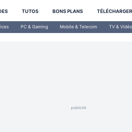
DES
TUTOS
BONS PLANS
TÉLÉCHARGE
vices
PC & Gaming
Mobile & Telecom
TV & Vidé