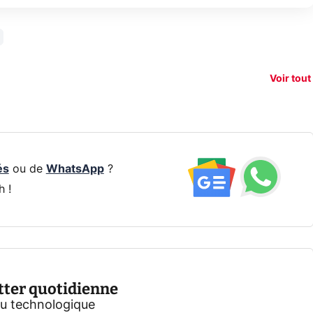
150€
e vous
xAI attaque la
remb
vez sur
Google tease
loi anti-
sur v
vigation
son Pixel 11
dénudement
nouv
Voir tout
 !
Pro
par IA
smart
és
ou de
WhatsApp
?
h !
tter quotidienne
tu technologique