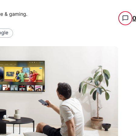
re & gaming
.
gle