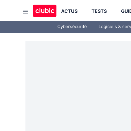
ACTUS
TESTS
GUI
Cybersécurité
Logiciels & ser