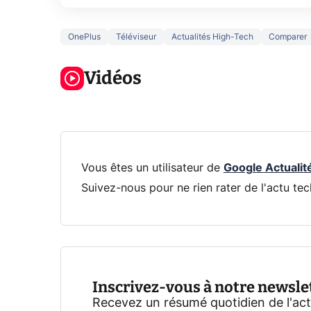
OnePlus
Téléviseur
Actualités High-Tech
Comparer
3 écrans en 1
5 générations
Ce qu
pour 319€ ?
de jeux dans
ne sa
Voici L'AOC
Vidéos
la prochaine
la na
CQ32G4ZA !
Xbox !
privée
Vous êtes un utilisateur de
Google Actualit
Suivez-nous pour ne rien rater de l'actu tec
Inscrivez-vous à notre newsle
Recevez un résumé quotidien de l'ac