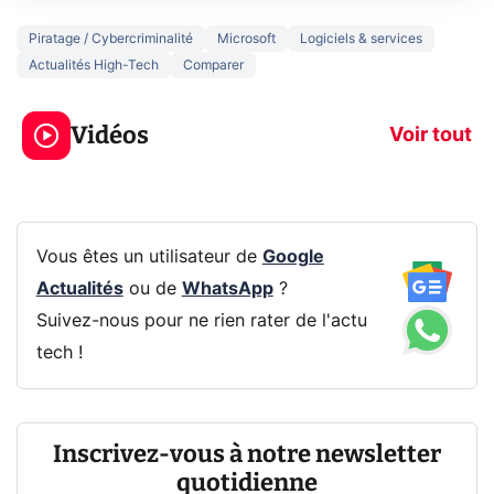
Piratage / Cybercriminalité
Microsoft
Logiciels & services
Actualités High-Tech
Comparer
3 écrans en 1 pour
5 générations
319€ ? Voici L'AOC
jeux dans la
Vidéos
CQ32G4ZA !
prochaine Xbo
Voir tout
Vous êtes un utilisateur de
Google
Actualités
ou de
WhatsApp
?
Suivez-nous pour ne rien rater de l'actu
tech !
Inscrivez-vous à notre newsletter
quotidienne