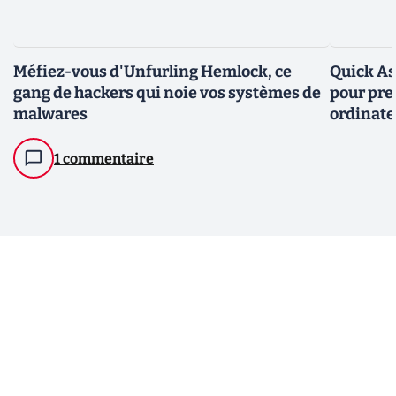
Méfiez-vous d'Unfurling Hemlock, ce
Quick As
gang de hackers qui noie vos systèmes de
pour pre
malwares
ordinate
1 commentaire