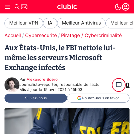
Meilleur VPN
IA
Meilleur Antivirus
Meilleur c
Accueil
Cybersécurité
Piratage / Cybercriminalité
Aux États-Unis, le FBI nettoie lui-
même les serveurs Microsoft
Exchange infectés
Par
Alexandre Boero
0
Journaliste-reporter, responsable de l'actu
Mis à jour le
15 avril 2021 à 15h03
Suivez-nous
Ajoutez-nous en favori