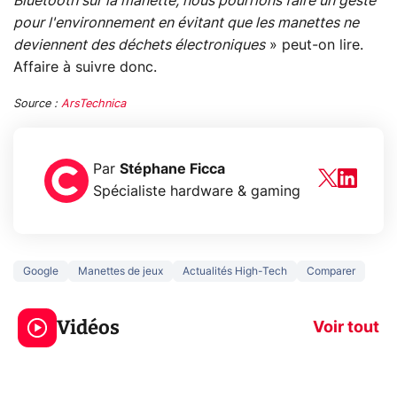
Bluetooth sur la manette, nous pourrions faire un geste
pour l'environnement en évitant que les manettes ne
deviennent des déchets électroniques
» peut-on lire.
Affaire à suivre donc.
Source :
ArsTechnica
Par
Stéphane Ficca
Spécialiste hardware & gaming
Google
Manettes de jeux
Actualités High-Tech
Comparer
3 écrans en 1 pour
5 générations
319€ ? Voici L'AOC
jeux dans la
Vidéos
CQ32G4ZA !
prochaine Xbo
Voir tout