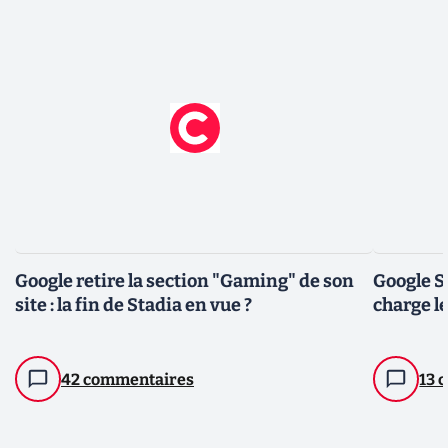
Google retire la section "Gaming" de son
Google S
site : la fin de Stadia en vue ?
charge l
42 commentaires
13 