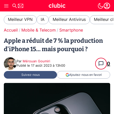
Meilleur VPN
IA
Meilleur Antivirus
Meilleur c
Accueil
Mobile & Telecom
Smartphone
Apple a réduit de 7 % la production
d'iPhone 15... mais pourquoi ?
Par
Mérouan Goumiri
0
Publié le
17 août 2023 à 13h00
Suivez-nous
Ajoutez-nous en favori