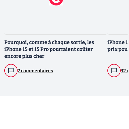
Pourquoi, comme à chaque sortie, les
iPhone 1
iPhone 15 et 15 Pro pourraient coûter
prix pou
encore plus cher
7 commentaires
32 