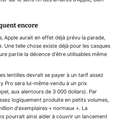
r sur le sens fin des affaires d'Apple, bien
nquent encore
s
, Apple aurait en effet déjà prévu la parade,
e. Une telle chose existe déjà pour les casques
re partie la décence d'être utilisables même
s lentilles devrait se payer à un tarif assez
lity Pro sera lui-même vendu à un prix
ppel, aux alentours de 3 000 dollars). Par
t assez logiquement produite en petits volumes,
illion d'exemplaires « normaux ». La
s pourrait ainsi aider à couvrir un lancement