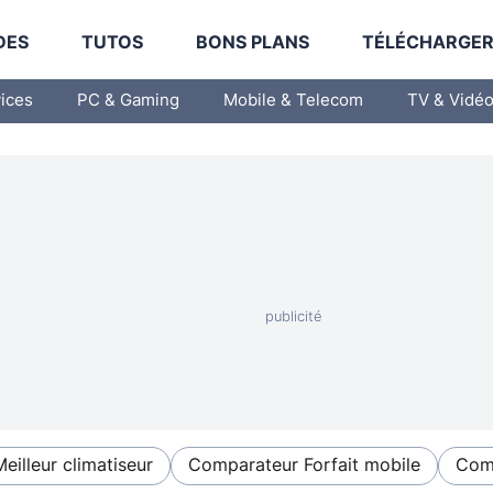
DES
TUTOS
BONS PLANS
TÉLÉCHARGE
vices
PC & Gaming
Mobile & Telecom
TV & Vidé
Meilleur climatiseur
Comparateur Forfait mobile
Comp