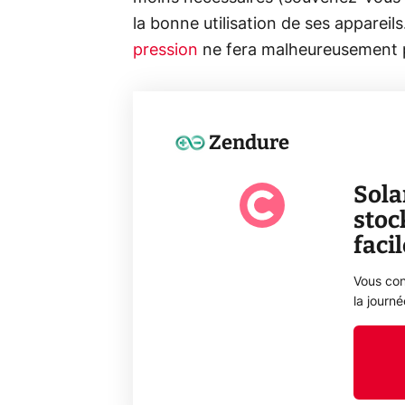
la bonne utilisation de ses appareil
pression
ne fera malheureusement p
Zendure
Sola
stoc
faci
Vous con
la journ