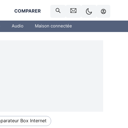
R
COMPARER
o
Audio
Maison connectée
arateur Box Internet