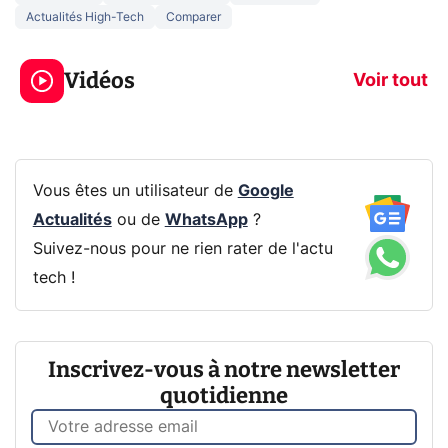
Actualités High-Tech
Comparer
3 écrans en 1 pour
5 générations
319€ ? Voici L'AOC
jeux dans la
Vidéos
CQ32G4ZA !
prochaine Xbo
Voir tout
Vous êtes un utilisateur de
Google
Actualités
ou de
WhatsApp
?
Suivez-nous pour ne rien rater de l'actu
tech !
Inscrivez-vous à notre newsletter
quotidienne