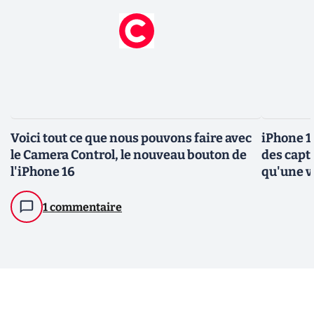
Voici tout ce que nous pouvons faire avec
iPhone 1
le Camera Control, le nouveau bouton de
des capt
l'iPhone 16
qu'une v
1 commentaire