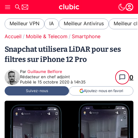
Meilleur VPN
IA
Meilleur Antivirus
Meilleur c
Accueil
Mobile & Telecom
Smartphone
Snapchat utilisera LiDAR pour ses
filtres sur iPhone 12 Pro
Par
Guillaume Belfiore
0
Rédacteur en chef adjoint
Publié le
15 octobre 2020 à 14h35
Suivez-nous
Ajoutez-nous en favori