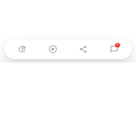
0
Abonnez-vous à notre newsletter !
Recevez un résumé quotidien de l'actu technologique.
S'inscrire
En cliquant sur s'inscrire, j’accepte de recevoir par email des
informations, actualités et offres commerciales de Clubic.