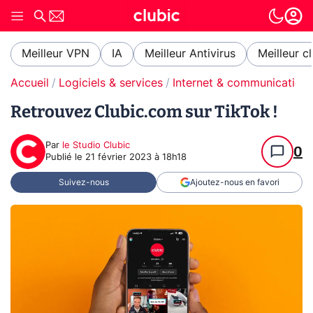
Meilleur VPN
IA
Meilleur Antivirus
Meilleur c
Accueil
Logiciels & services
Internet & communication
Retrouvez Clubic.com sur TikTok !
Par
le Studio Clubic
0
Publié le
21 février 2023 à 18h18
Suivez-nous
Ajoutez-nous en favori