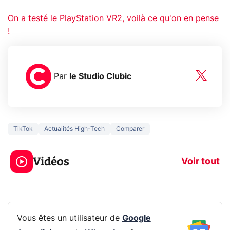
On a testé le PlayStation VR2, voilà ce qu'on en pense
!
Par
le Studio Clubic
TikTok
Actualités High-Tech
Comparer
3 écrans en 1 pour
5 générations
319€ ? Voici L'AOC
jeux dans la
Vidéos
CQ32G4ZA !
prochaine Xbo
Voir tout
Vous êtes un utilisateur de
Google