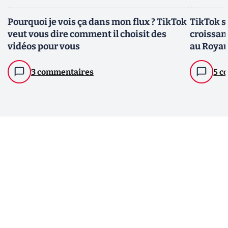
Pourquoi je vois ça dans mon flux ? TikTok
TikTok se
veut vous dire comment il choisit des
croissanc
vidéos pour vous
au Roya
3 commentaires
5 c