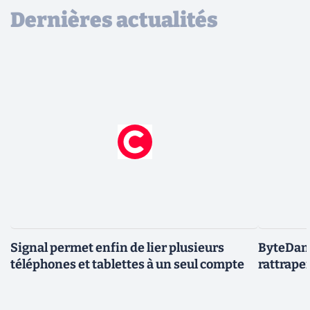
Dernières actualités
Signal permet enfin de lier plusieurs
ByteDanc
téléphones et tablettes à un seul compte
rattrape