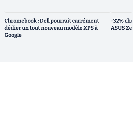
Chromebook : Dell pourrait carrément
-32% che
dédier un tout nouveau modèle XPS à
ASUS Zen
Google