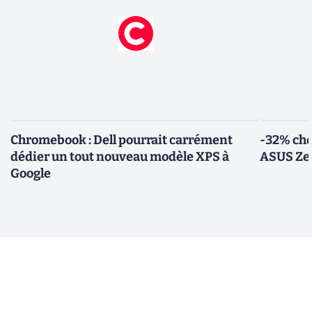
Chromebook : Dell pourrait carrément
-32% che
dédier un tout nouveau modèle XPS à
ASUS Zen
Google