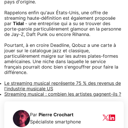
pays d'origine.
Rappelons enfin qu'aux États-Unis, une offre de
streaming haute-définition est également proposée
par
Tidal
- une entreprise qui a su se trouver des
porte-parole particulièrement glamour en la personne
de Jay-Z, Daft Punk ou encore Rihanna.
Pourtant, à en croire Deadline, Qobuz a une carte à
jouer sur le catalogue jazz et classique,
particulièrement maigre sur les autres plates-formes
américaines. Une niche dans laquelle le service
français pourrait donc bien s'engouffrer pour faire la
différence.
Le streaming musical représente 75 % des revenus de
l'industrie musicale US
Streaming musical : combien les artistes gagnent-ils ?
Par
Pierre Crochart
Spécialiste smartphone