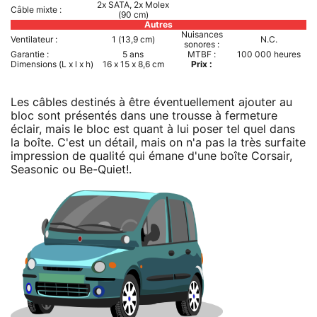
2x SATA, 2x Molex
Câble mixte :
(90 cm)
Autres
Nuisances
Ventilateur :
1 (13,9 cm)
N.C.
sonores :
Garantie :
5 ans
MTBF :
100 000 heures
Dimensions (L x l x h)
16 x 15 x 8,6 cm
Prix :
Les câbles destinés à être éventuellement ajouter au
bloc sont présentés dans une trousse à fermeture
éclair, mais le bloc est quant à lui poser tel quel dans
la boîte. C'est un détail, mais on n'a pas la très surfaite
impression de qualité qui émane d'une boîte Corsair,
Seasonic ou Be-Quiet!.