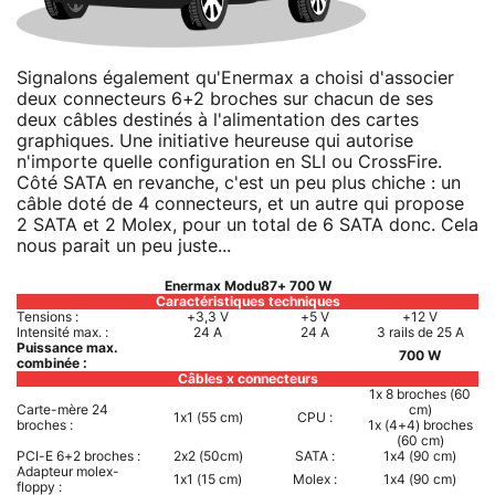
Signalons également qu'Enermax a choisi d'associer
deux connecteurs 6+2 broches sur chacun de ses
deux câbles destinés à l'alimentation des cartes
graphiques. Une initiative heureuse qui autorise
n'importe quelle configuration en SLI ou CrossFire.
Côté SATA en revanche, c'est un peu plus chiche : un
câble doté de 4 connecteurs, et un autre qui propose
2 SATA et 2 Molex, pour un total de 6 SATA donc. Cela
nous parait un peu juste...
Enermax Modu87+ 700 W
Caractéristiques techniques
Tensions :
+3,3 V
+5 V
+12 V
Intensité max. :
24 A
24 A
3 rails de 25 A
Puissance max.
700 W
combinée :
Câbles x connecteurs
1x 8 broches (60
Carte-mère 24
cm)
1x1 (55 cm)
CPU :
broches :
1x (4+4) broches
(60 cm)
PCI-E 6+2 broches :
2x2 (50cm)
SATA :
1x4 (90 cm)
Adapteur molex-
1x1 (15 cm)
Molex :
1x4 (90 cm)
floppy :