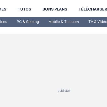
DES
TUTOS
BONS PLANS
TÉLÉCHARGE
vices
PC & Gaming
Mobile & Telecom
TV & Vidé