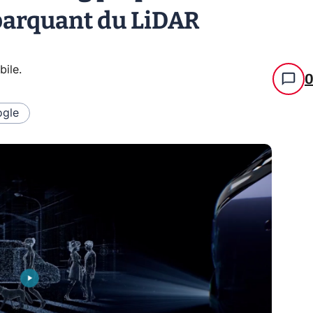
barquant du LiDAR
bile
.
gle