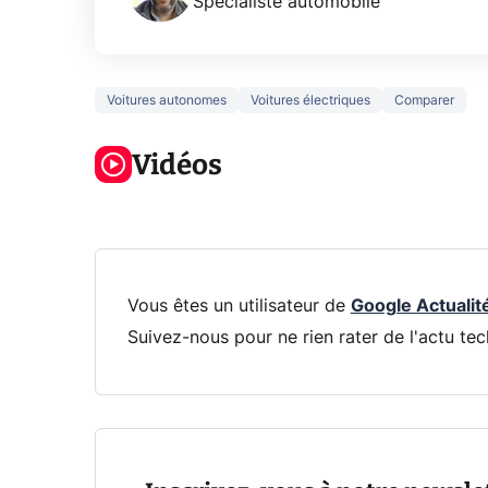
Spécialiste automobile
Voitures autonomes
Voitures électriques
Comparer
5 générations
Ce que vous
de jeux dans
ne savez sur
Googl
la prochaine
Vidéos
la navigation
son Pi
Xbox !
privée !
Pro
Vous êtes un utilisateur de
Google Actualit
Suivez-nous pour ne rien rater de l'actu tec