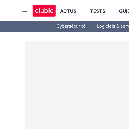
ACTUS
TESTS
GUI
Cybersécurité
Logiciels & ser