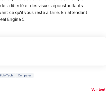
de la liberté et des visuels époustouflants
ant ce qu’il vous reste à faire. En attendant
eal Engine 5.
150€
 High-Tech
Comparer
e vous
xAI attaque la
remb
vez sur
Google tease
loi anti-
sur v
vigation
son Pixel 11
dénudement
nouv
Voir tout
 !
Pro
par IA
smart