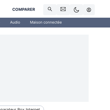
R
COMPARER
o
Audio
Maison connectée
arateur Box Internet