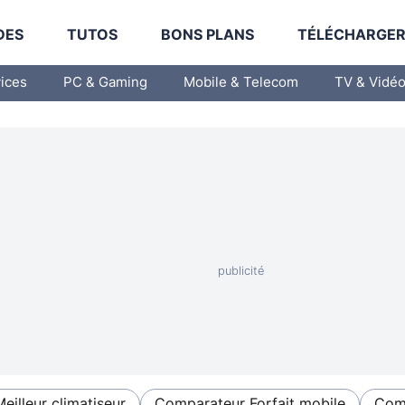
DES
TUTOS
BONS PLANS
TÉLÉCHARGE
vices
PC & Gaming
Mobile & Telecom
TV & Vidé
Meilleur climatiseur
Comparateur Forfait mobile
Comp