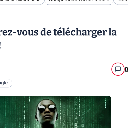
ez-vous de télécharger la
!
gle