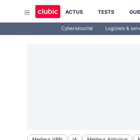
ACTUS
TESTS
GUI
Cybersécurité
Logiciels & ser
Meilleur VPN
IA
Meilleur Antivirus