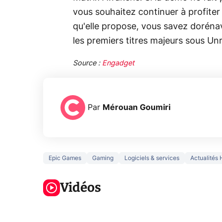
vous souhaitez continuer à profiter 
qu'elle propose, vous savez dorénav
les premiers titres majeurs sous Unr
Source :
Engadget
Par
Mérouan Goumiri
Epic Games
Gaming
Logiciels & services
Actualités
3 écrans en 1
5 générations
Ce qu
pour 319€ ?
de jeux dans
ne sa
Voici L'AOC
Vidéos
la prochaine
la na
CQ32G4ZA !
Xbox !
privée