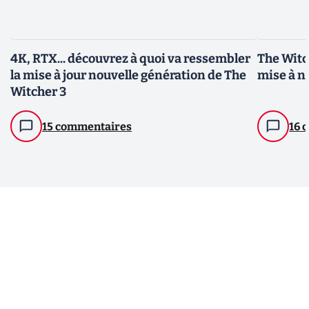
4K, RTX... découvrez à quoi va ressembler
The Witch
la mise à jour nouvelle génération de The
mise à n
Witcher 3
15 commentaires
16 