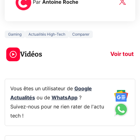
Par
Antoine Roche
Gaming
Actualités High-Tech
Comparer
3 écrans en 1 pour
5 générations
319€ ? Voici L'AOC
jeux dans la
Vidéos
CQ32G4ZA !
prochaine Xbo
Voir tout
Vous êtes un utilisateur de
Google
Actualités
ou de
WhatsApp
?
Suivez-nous pour ne rien rater de l'actu
tech !