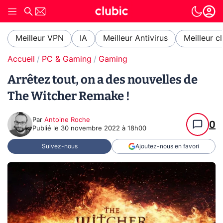
Meilleur VPN
IA
Meilleur Antivirus
Meilleur c
Accueil
PC & Gaming
Gaming
Arrêtez tout, on a des nouvelles de
The Witcher Remake !
Par
Antoine Roche
0
Publié le
30 novembre 2022 à 18h00
Suivez-nous
Ajoutez-nous en favori