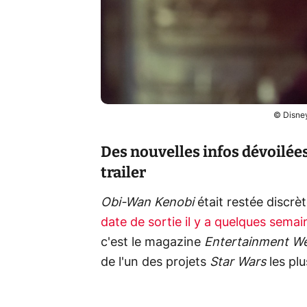
© Disney
Des nouvelles infos dévoilée
trailer
Obi-Wan Kenobi
était restée discrèt
date de sortie il y a quelques semai
c'est le magazine
Entertainment W
de l'un des projets
Star Wars
les plu