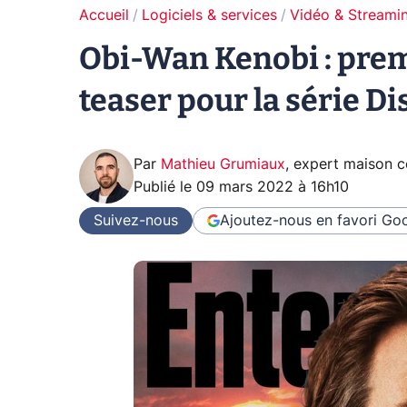
Accueil
Logiciels & services
Vidéo & Streami
Obi-Wan Kenobi : prem
teaser pour la série Di
Par
Mathieu Grumiaux
,
expert maison 
Publié le
09 mars 2022 à 16h10
Suivez-nous
Ajoutez-nous en favori
Goo