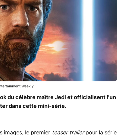
ntertainment Weekly
ok du célèbre maître Jedi et officialisent l'un
ter dans cette mini-série.
s images, le premier
teaser trailer
pour la série