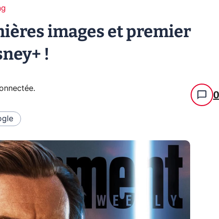
ng
ières images et premier
sney+ !
connectée
.
gle