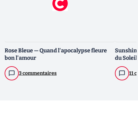
Rose Bleue — Quand l'apocalypse fleure
Sunshine
bon l'amour
du Soleil
3 commentaires
11 