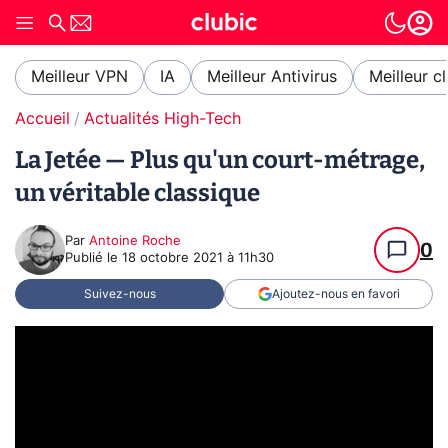
Meilleur VPN
IA
Meilleur Antivirus
Meilleur c
Accueil
Actualités High-Tech
La Jetée — Plus qu'un court-métrage,
un véritable classique
Par
Antoine Roche
0
Publié le
18 octobre 2021 à 11h30
Suivez-nous
Ajoutez-nous en favori