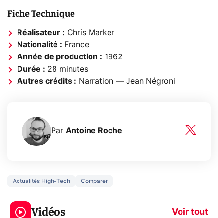
Fiche Technique
Réalisateur :
Chris Marker
Nationalité :
France
Année de production :
1962
Durée :
28 minutes
Autres crédits :
Narration — Jean Négroni
Par
Antoine Roche
Actualités High-Tech
Comparer
5 générations de
Ce que vous n
jeux dans la
savez sur la
Vidéos
prochaine Xbox !
navigation pri
Voir tout