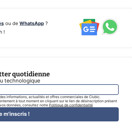
és
ou de
WhatsApp
?
h !
tter quotidienne
tu technologique
l des informations, actualités et offres commerciales de Clubic.
tement à tout moment en cliquant sur le lien de désinscription présent
e vos données, consultez notre
Politique de confidentialité
e m'inscris !