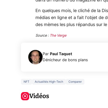
dans un numéro du magazine en qu
En quelques mois, le cliché de la Di
médias en ligne et a fait l'objet de
des mèmes les plus répandus sur le
Source :
The Verge
Par
Paul Taquet
Dénicheur de bons plans
NFT
Actualités High-Tech
Comparer
3 écrans en 1
5 générations
Ce qu
pour 319€ ?
de jeux dans
ne sa
Voici L'AOC
Vidéos
la prochaine
la na
CQ32G4ZA !
Xbox !
privée