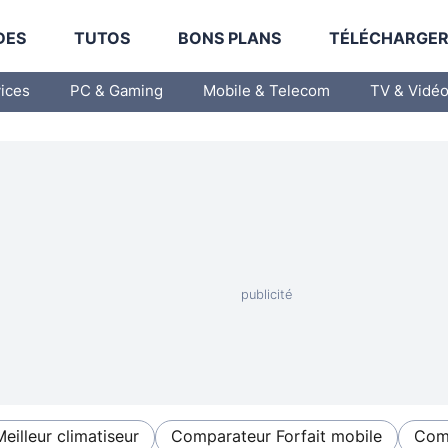
DES
TUTOS
BONS PLANS
TÉLÉCHARGE
vices
PC & Gaming
Mobile & Telecom
TV & Vidé
Meilleur climatiseur
Comparateur Forfait mobile
Comp