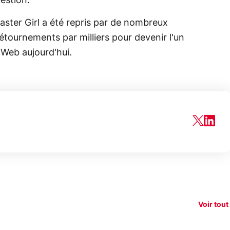
estion.
saster Girl a été repris par de nombreux
 détournements par milliers pour devenir l'un
 Web aujourd'hui.
150€
e vous
xAI attaque la
remb
vez sur
Google tease
loi anti-
sur v
vigation
son Pixel 11
dénudement
nouv
Voir tout
 !
Pro
par IA
smart