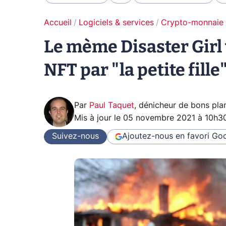
Accueil
Logiciels & services
Crypto-monnaie
Le mème Disaster Girl
NFT par "la petite fill
Par
Paul Taquet
,
dénicheur de bons pla
Mis à jour le
05 novembre 2021 à 10h3
Suivez-nous
Ajoutez-nous en favori
Goo