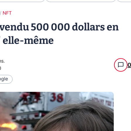
NFT
 vendu 500 000 dollars en
e" elle-même
ns
.
0
gle