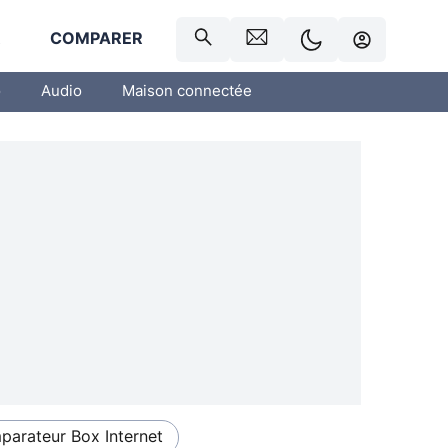
R
COMPARER
o
Audio
Maison connectée
arateur Box Internet