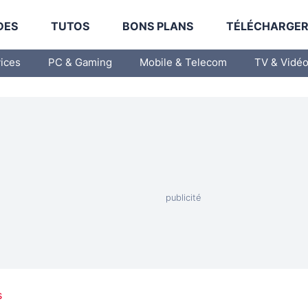
DES
TUTOS
BONS PLANS
TÉLÉCHARGE
vices
PC & Gaming
Mobile & Telecom
TV & Vidé
s