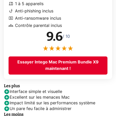
devices
1 à 5 appareils
phishing
Anti-phishing inclus
local_atm
Anti-ransomware inclus
groups
Contrôle parental inclus
9.6
/ 10
Essayer Intego Mac Premium Bundle X9
maintenant !
Les plus
Interface simple et visuelle
Excellent sur les menaces Mac
Impact limité sur les performances système
Un pare feu facile à administrer
Les moins