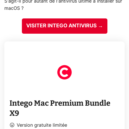
S'agit-il pour autant de l'antivirus ultime à installer sur
macOS ?
VISITER INTEGO ANTIVIRUS →
Intego Mac Premium Bundle
X9
mood
Version gratuite limitée