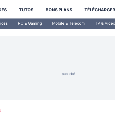
DES
TUTOS
BONS PLANS
TÉLÉCHARGE
vices
PC & Gaming
Mobile & Telecom
TV & Vidé
s