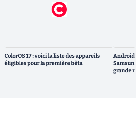
ColorOS 17 : voici la liste des appareils
Android 
éligibles pour la première bêta
Samsung 
grande m