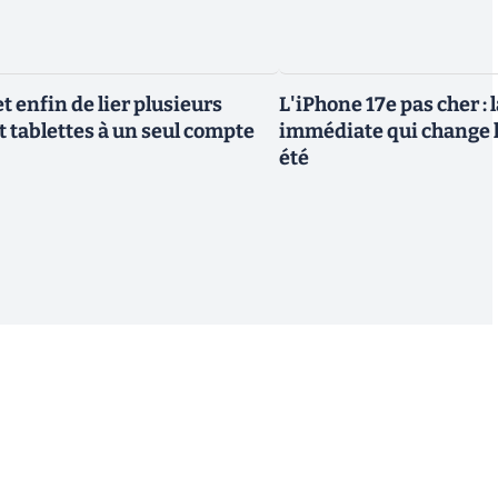
 enfin de lier plusieurs
L'iPhone 17e pas cher : 
t tablettes à un seul compte
immédiate qui change l
été