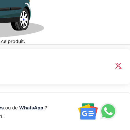
 ce produit.
és
ou de
WhatsApp
?
h !