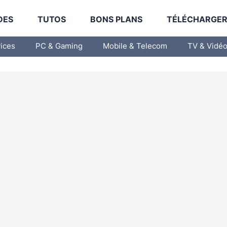
DES
TUTOS
BONS PLANS
TÉLÉCHARGE
vices
PC & Gaming
Mobile & Telecom
TV & Vidé