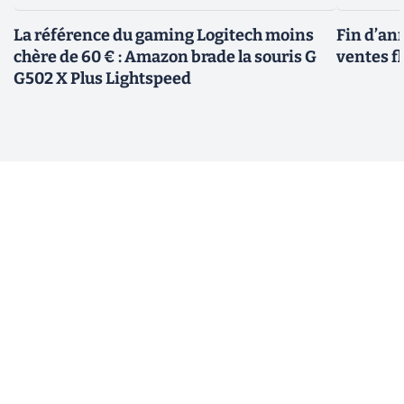
La référence du gaming Logitech moins
Fin d’an
chère de 60 € : Amazon brade la souris G
ventes fl
G502 X Plus Lightspeed