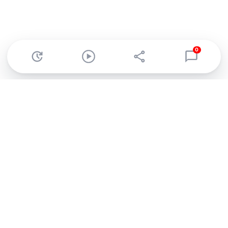
0
Abonnez-vous à notre newsletter !
Recevez un résumé quotidien de l'actu technologique.
S'inscrire
En cliquant sur s'inscrire, j’accepte de recevoir par email des
informations, actualités et offres commerciales de Clubic.
Conformément au RGPD, vous pouvez retirer votre consentement
à tout moment en cliquant sur le lien de désinscription présent
dans chaque email. Pour en savoir plus sur la gestion de vos