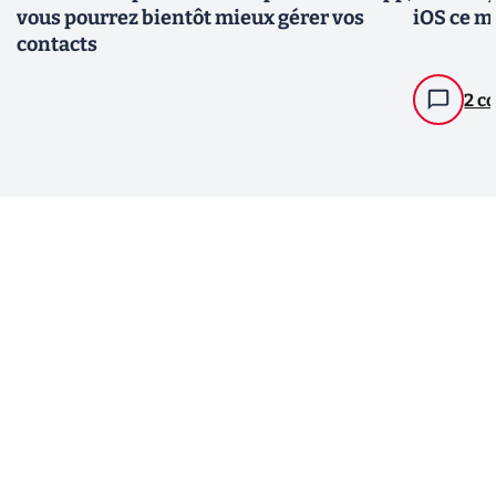
vous pourrez bientôt mieux gérer vos
iOS ce mo
contacts
2 c