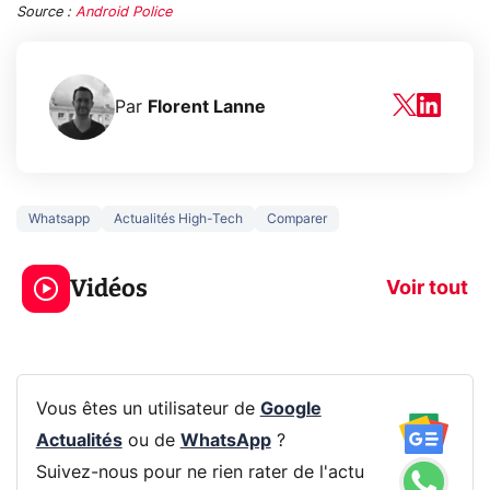
Source :
Android Police
Par
Florent Lanne
Whatsapp
Actualités High-Tech
Comparer
3 écrans en 1 pour
5 générations
319€ ? Voici L'AOC
jeux dans la
Vidéos
CQ32G4ZA !
prochaine Xbo
Voir tout
Vous êtes un utilisateur de
Google
Actualités
ou de
WhatsApp
?
Suivez-nous pour ne rien rater de l'actu