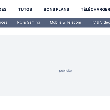
DES
TUTOS
BONS PLANS
TÉLÉCHARGE
vices
PC & Gaming
Mobile & Telecom
TV & Vidé