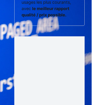
usages les plus courants,
avec
le meilleur rapport
qualité / prix possible.