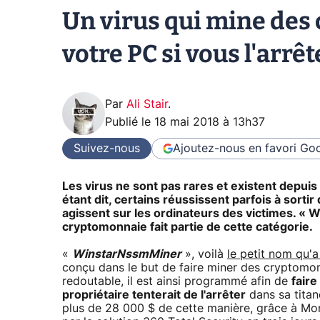
Un virus qui mine des
votre PC si vous l'arrêt
Par
Ali Stair
.
Publié le
18 mai 2018 à 13h37
Suivez-nous
Ajoutez-nous en favori
Goo
Les virus ne sont pas rares et existent depui
étant dit, certains réussissent parfois à sortir d
agissent sur les ordinateurs des victimes. « 
cryptomonnaie fait partie de cette catégorie.
«
WinstarNssmMiner
», voilà
le petit nom qu'
conçu dans le but de faire miner des cryptomon
redoutable, il est ainsi programmé afin de
faire
propriétaire tenterait de l'arrêter
dans sa titan
plus de 28 000 $ de cette manière, grâce à Mon