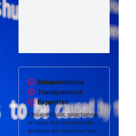
Indépendance
Transparence
Expertise
L'équipe Clubic sélectionne
et teste des centaines de
produits qui répondent aux