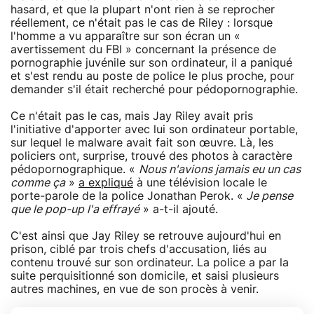
hasard, et que la plupart n'ont rien à se reprocher
réellement, ce n'était pas le cas de Riley : lorsque
l'homme a vu apparaître sur son écran un «
avertissement du FBI » concernant la présence de
pornographie juvénile sur son ordinateur, il a paniqué
et s'est rendu au poste de police le plus proche, pour
demander s'il était recherché pour pédopornographie.
Ce n'était pas le cas, mais Jay Riley avait pris
l'initiative d'apporter avec lui son ordinateur portable,
sur lequel le malware avait fait son œuvre. Là, les
policiers ont, surprise, trouvé des photos à caractère
pédopornographique. «
Nous n'avions jamais eu un cas
comme ça
»
a expliqué
à une télévision locale le
porte-parole de la police Jonathan Perok. «
Je pense
que le pop-up l'a effrayé
» a-t-il ajouté.
C'est ainsi que Jay Riley se retrouve aujourd'hui en
prison, ciblé par trois chefs d'accusation, liés au
contenu trouvé sur son ordinateur. La police a par la
suite perquisitionné son domicile, et saisi plusieurs
autres machines, en vue de son procès à venir.