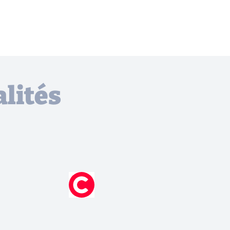
lités