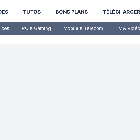
DES
TUTOS
BONS PLANS
TÉLÉCHARGE
vices
PC & Gaming
Mobile & Telecom
TV & Vidé