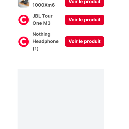
Voir le produit
1000Xm6
0
JBL Tour
Voir le produit
One M3
Nothing
Headphone
Voir le produit
(1)