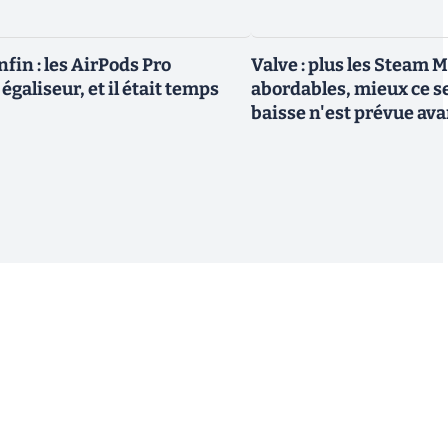
fin : les AirPods Pro
Valve : plus les Steam 
égaliseur, et il était temps
abordables, mieux ce s
baisse n'est prévue av
S'inscrire