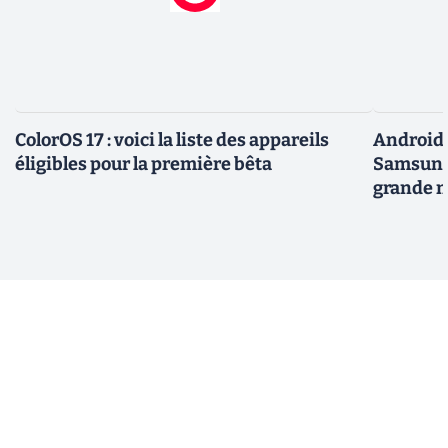
ColorOS 17 : voici la liste des appareils
Android 
éligibles pour la première bêta
Samsung 
grande m