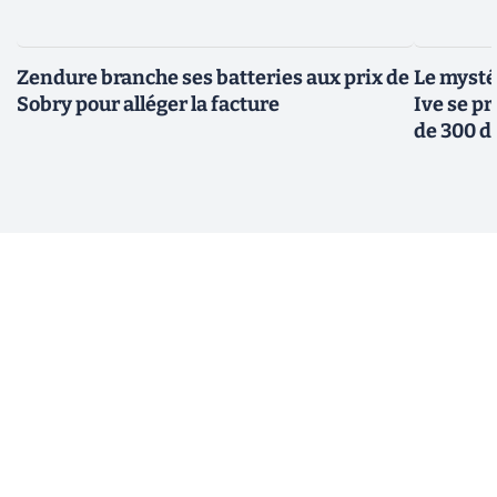
Zendure branche ses batteries aux prix de
Le mysté
Sobry pour alléger la facture
Ive se pr
de 300 d