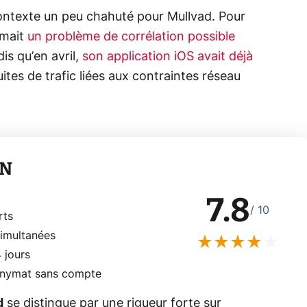
ontexte un peu chahuté pour Mullvad. Pour
rmait
un problème de corrélation possible
dis qu’en avril,
son application iOS avait déjà
uites de trafic liées aux contraintes réseau
PN
7.8
/ 10
rts
simultanées
4 jours
onymat sans compte
d
se distingue par une rigueur forte sur