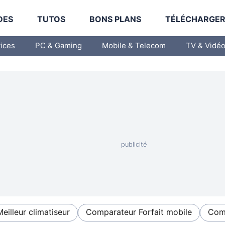
DES
TUTOS
BONS PLANS
TÉLÉCHARGE
vices
PC & Gaming
Mobile & Telecom
TV & Vidé
Meilleur climatiseur
Comparateur Forfait mobile
Comp