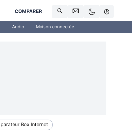
R
COMPARER
o
Audio
Maison connectée
arateur Box Internet