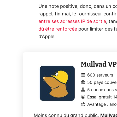
Une note positive, donc, dans un c
rappel, fin mai, le fournisseur confi
entre ses adresses IP de sortie
, tan
dû être renforcée
pour limiter des f
d’Apple.
Mullvad V
storage
600 serveurs
language
50 pays couve
lan
5 connexions 
mood
Essai gratuit 1
thumb_up
Avantage : an
Moins connu du grand public,
Mullva