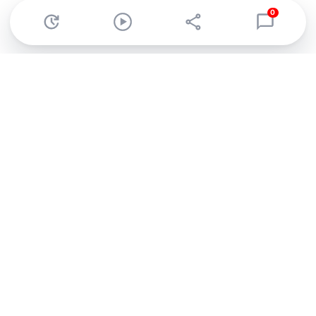
0
Abonnez-vous à notre newsletter !
Recevez un résumé quotidien de l'actu technologique.
S'inscrire
En cliquant sur s'inscrire, j’accepte de recevoir par email des
informations, actualités et offres commerciales de Clubic.
Conformément au RGPD, vous pouvez retirer votre consentement
à tout moment en cliquant sur le lien de désinscription présent
dans chaque email. Pour en savoir plus sur la gestion de vos
données, consultez notre
Politique de confidentialité