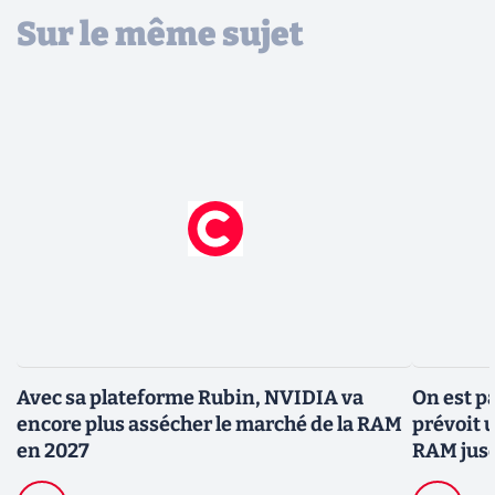
Sur le même sujet
Avec sa plateforme Rubin, NVIDIA va
On est p
encore plus assécher le marché de la RAM
prévoit 
en 2027
RAM jus