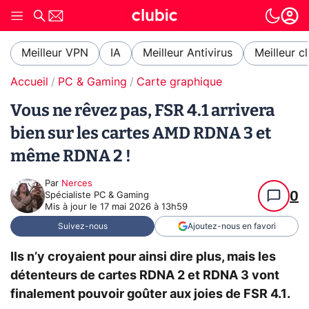
Meilleur VPN
IA
Meilleur Antivirus
Meilleur c
Accueil
PC & Gaming
Carte graphique
Vous ne rêvez pas, FSR 4.1 arrivera
bien sur les cartes AMD RDNA 3 et
même RDNA 2 !
Par
Nerces
0
Spécialiste PC & Gaming
Mis à jour le
17 mai 2026 à 13h59
Suivez-nous
Ajoutez-nous en favori
Ils n’y croyaient pour ainsi dire plus, mais les
détenteurs de cartes RDNA 2 et RDNA 3 vont
finalement pouvoir goûter aux joies de FSR 4.1.