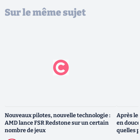
Sur le même sujet
Nouveaux pilotes, nouvelle technologie :
Après le
AMD lance FSR Redstone sur un certain
en douce
nombre de jeux
quelles 