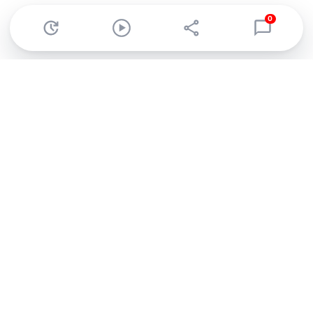
0
Abonnez-vous à notre newsletter !
Recevez un résumé quotidien de l'actu technologique.
S'inscrire
En cliquant sur s'inscrire, j’accepte de recevoir par email des
informations, actualités et offres commerciales de Clubic.
Conformément au RGPD, vous pouvez retirer votre consentement
à tout moment en cliquant sur le lien de désinscription présent
dans chaque email. Pour en savoir plus sur la gestion de vos
données, consultez notre
Politique de confidentialité