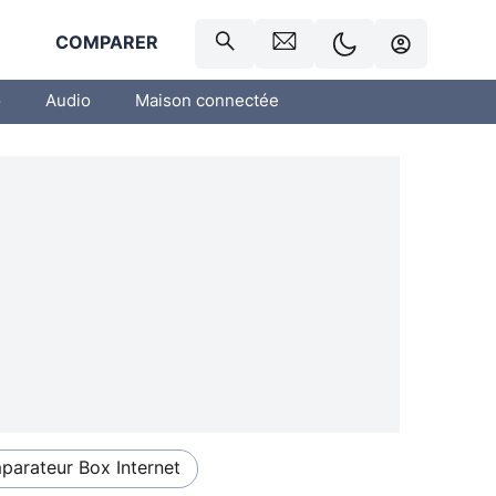
R
COMPARER
o
Audio
Maison connectée
arateur Box Internet