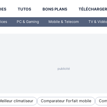
DES
TUTOS
BONS PLANS
TÉLÉCHARGE
vices
PC & Gaming
Mobile & Telecom
TV & Vidé
Meilleur climatiseur
Comparateur Forfait mobile
Comp