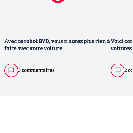
Avec ce robot BYD, vous n’aurez plus rien à
Voici co
faire avec votre voiture
voitures
3 commentaires
2 c