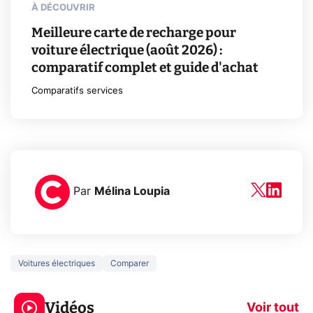
À DÉCOUVRIR
Meilleure carte de recharge pour
voiture électrique (août 2026) :
comparatif complet et guide d'achat
Comparatifs services
Par
Mélina Loupia
Voitures électriques
Comparer
3 écrans en 1 pour
5 générations
319€ ? Voici L'AOC
jeux dans la
Vidéos
CQ32G4ZA !
prochaine Xbo
Voir tout