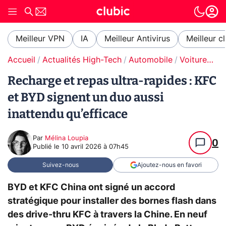
Meilleur VPN
IA
Meilleur Antivirus
Meilleur c
Accueil
Actualités High-Tech
Automobile
Voitures électriques
Recharge et repas ultra-rapides : KFC
et BYD signent un duo aussi
inattendu qu’efficace
Par
Mélina Loupia
0
Publié le
10 avril 2026 à 07h45
Suivez-nous
Ajoutez-nous en favori
BYD et KFC China ont signé un accord
stratégique pour installer des bornes flash dans
des drive-thru KFC à travers la Chine. En neuf