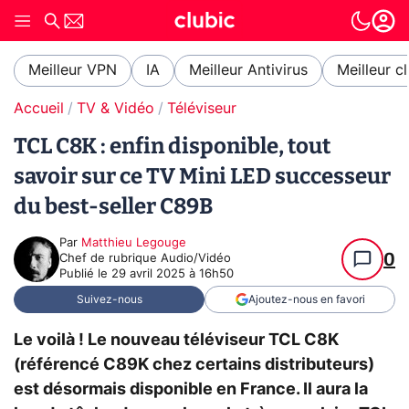
Meilleur VPN
IA
Meilleur Antivirus
Meilleur c
Accueil
TV & Vidéo
Téléviseur
TCL C8K : enfin disponible, tout
savoir sur ce TV Mini LED successeur
du best-seller C89B
Par
Matthieu Legouge
0
Chef de rubrique Audio/Vidéo
Publié le
29 avril 2025 à 16h50
Suivez-nous
Ajoutez-nous en favori
Le voilà ! Le nouveau téléviseur TCL C8K
(référencé C89K chez certains distributeurs)
est désormais disponible en France. Il aura la