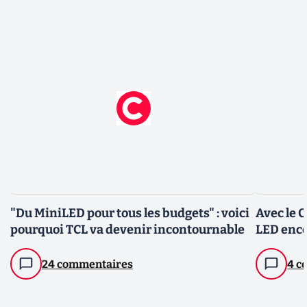
"Du MiniLED pour tous les budgets" : voici
Avec le 
pourquoi TCL va devenir incontournable
LED enco
24 commentaires
4 c