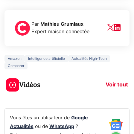
Par
Mathieu Grumiaux
Expert maison connectée
Amazon
Intelligence artificielle
Actualités High-Tech
Comparer
5 générations de
Ce que vous n
jeux dans la
savez sur la
Vidéos
prochaine Xbox !
navigation pri
Voir tout
Vous êtes un utilisateur de
Google
Actualités
ou de
WhatsApp
?