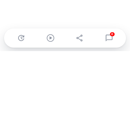
0
Abonnez-vous à notre newsletter !
Recevez un résumé quotidien de l'actu technologique.
S'inscrire
En cliquant sur s'inscrire, j’accepte de recevoir par email des
informations, actualités et offres commerciales de Clubic.
Conformément au RGPD, vous pouvez retirer votre consentement
à tout moment en cliquant sur le lien de désinscription présent