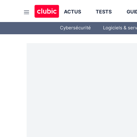
ACTUS
TESTS
GUI
Cybersécurité
Logiciels & ser