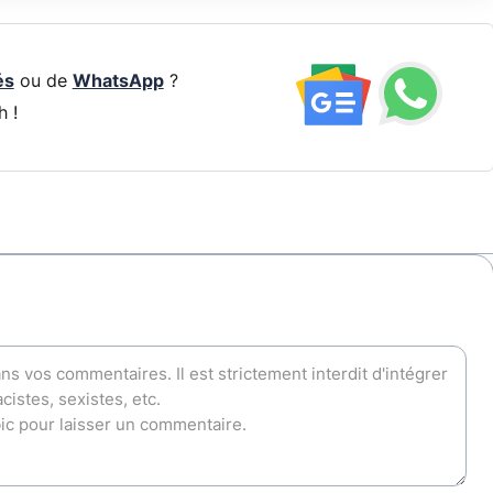
és
ou de
WhatsApp
?
h !