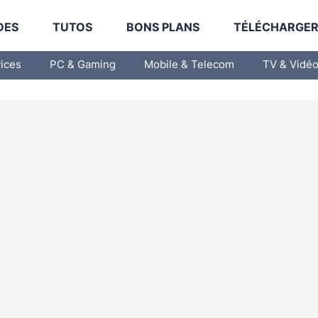
DES
TUTOS
BONS PLANS
TÉLÉCHARGE
vices
PC & Gaming
Mobile & Telecom
TV & Vidé