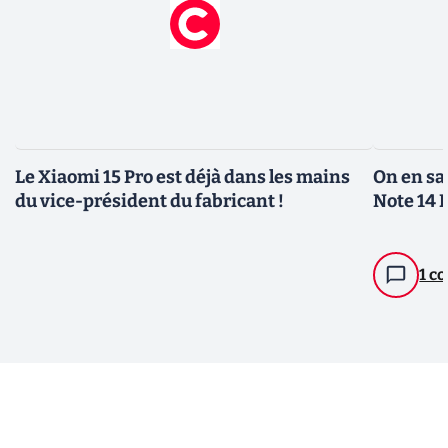
Le Xiaomi 15 Pro est déjà dans les mains
On en sa
du vice-président du fabricant !
Note 14 
1 c