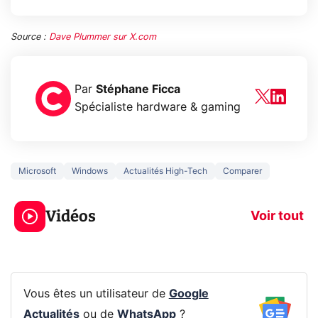
Source :
Dave Plummer sur X.com
Par
Stéphane Ficca
Spécialiste hardware & gaming
Microsoft
Windows
Actualités High-Tech
Comparer
3 écrans en 1 pour
5 générations
319€ ? Voici L'AOC
jeux dans la
Vidéos
CQ32G4ZA !
prochaine Xbo
Voir tout
Vous êtes un utilisateur de
Google
Actualités
ou de
WhatsApp
?