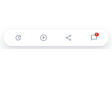
0
Abonnez-vous à notre newsletter !
Recevez un résumé quotidien de l'actu technologique.
S'inscrire
En cliquant sur s'inscrire, j’accepte de recevoir par email des
informations, actualités et offres commerciales de Clubic.
Conformément au RGPD, vous pouvez retirer votre consentement