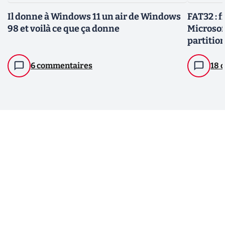
Il donne à Windows 11 un air de Windows
FAT32 : f
98 et voilà ce que ça donne
Microsof
partition
6 commentaires
18 