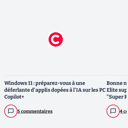
Windows 11 : préparez-vous à une
Bonne no
déferlante d'applis dopées à l'IA sur les PC
Elite sup
Copilot+
"Super R
5 commentaires
4 c