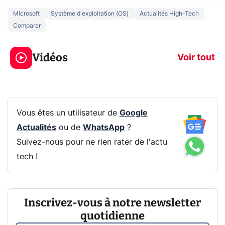
Microsoft
Système d'exploitation (OS)
Actualités High-Tech
Comparer
3 écrans en 1 pour
5 générations
319€ ? Voici L'AOC
jeux dans la
Vidéos
CQ32G4ZA !
prochaine Xbo
Voir tout
Vous êtes un utilisateur de
Google
Actualités
ou de
WhatsApp
?
Suivez-nous pour ne rien rater de l'actu
tech !
Inscrivez-vous à notre newsletter
quotidienne