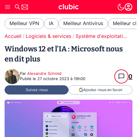
Meilleur VPN
IA
Meilleur Antivirus
Meilleur c
Accueil
Logiciels & services
Système d'exploitation (OS)
Windows 12 et l'IA : Microsoft nous
en dit plus
Par
Alexandre Schmid
0
Publié le
27 octobre 2023 à 19h00
Suivez-nous
Ajoutez-nous en favori